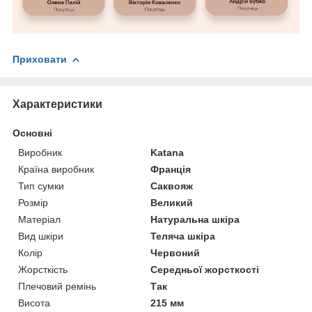
Приховати
Характеристики
Основні
Виробник
Katana
Країна виробник
Франція
Тип сумки
Саквояж
Розмір
Великий
Матеріал
Натуральна шкіра
Вид шкіри
Теляча шкіра
Колір
Червоний
Жорсткість
Середньої жорсткості
Плечовий ремінь
Так
Висота
215 мм