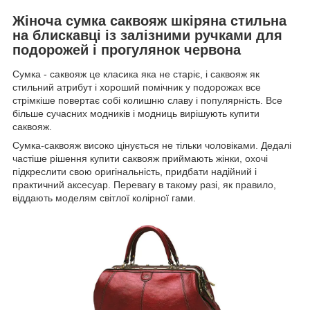
Жіноча сумка саквояж шкіряна стильна
на блискавці із залізними ручками для
подорожей і прогулянок червона
Сумка - саквояж це класика яка не старіє, і саквояж як
стильний атрибут і хороший помічник у подорожах все
стрімкіше повертає собі колишню славу і популярність. Все
більше сучасних модників і модниць вирішують купити
саквояж.
Сумка-саквояж високо цінується не тільки чоловіками. Дедалі
частіше рішення купити саквояж приймають жінки, охочі
підкреслити свою оригінальність, придбати надійний і
практичний аксесуар. Перевагу в такому разі, як правило,
віддають моделям світлої колірної гами.