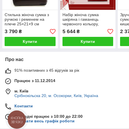
Стильна жіноча сумка з
Набір жіноча сумка
Зруч
ручкою і ременем на
шкіряна і гаманець
сумк
плече 25×21×9 см
червоного кольору,
кише
коричнева
подарунок на день
доку
3 790
5 644
2 3
₴
₴
закоханих дівчині
Купити
Купити
Про нас
91% позитивних з 45 відгуків за рік
Працює з 11.12.2014
м. Київ
Срібнокільска 20, м. Осокорки, Київ, Україна
Контакти
Сьогодні працює з 10:00 до 22:00
КНОПКА
Показати весь графік роботи
ЗВ'ЯЗКУ