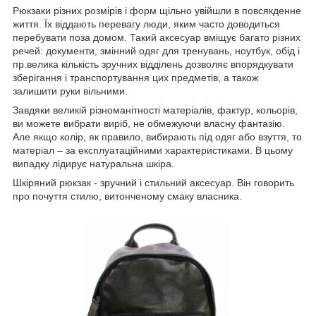
Рюкзаки різних розмірів і форм щільно увійшли в повсякденне
життя. Їх віддають перевагу люди, яким часто доводиться
перебувати поза домом. Такий аксесуар вміщує багато різних
речей: документи, змінний одяг для тренувань, ноутбук, обід і
пр.велика кількість зручних відділень дозволяє впорядкувати
зберігання і транспортування цих предметів, а також
залишити руки вільними.
Завдяки великій різноманітності матеріалів, фактур, кольорів,
ви можете вибрати виріб, не обмежуючи власну фантазію.
Але якщо колір, як правило, вибирають під одяг або взуття, то
матеріал – за експлуатаційними характеристиками. В цьому
випадку лідирує натуральна шкіра.
Шкіряний рюкзак - зручний і стильний аксесуар. Він говорить
про почуття стилю, витонченому смаку власника.