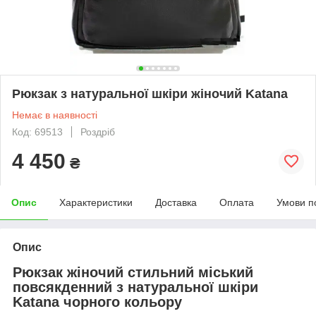
Рюкзак з натуральної шкіри жіночий Katana
Немає в наявності
Код: 69513
Роздріб
4 450
₴
Опис
Характеристики
Доставка
Оплата
Умови п
Опис
Рюкзак жіночий стильний міський
повсякденний з натуральної шкіри
Katana чорного кольору