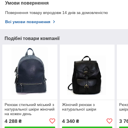
Умови повернення
Повернення товару впродовж 14 днів за домовленістю
Всі умови повернення
Подібні товари компанії
Рюкзак стильний міський з
Жіночий рюкзак з
Рюкз
натуральної шкіри жіночий
натуральної шкіри
шкір
на кожен день
прогулянковий Katana
4 288
4 340
3 7
₴
₴