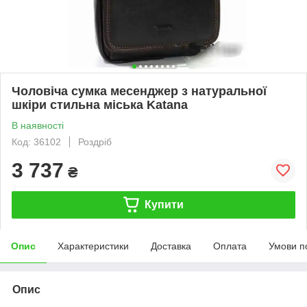
Чоловіча сумка месенджер з натуральної
шкіри стильна міська Katana
В наявності
Код: 36102
Роздріб
3 737
₴
Купити
Опис
Характеристики
Доставка
Оплата
Умови п
Опис