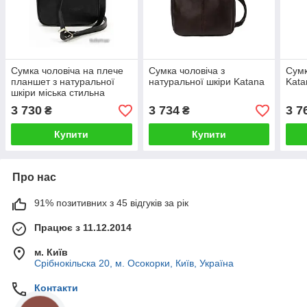
Сумка чоловіча на плече
Сумка чоловіча з
Сумк
планшет з натуральної
натуральної шкіри Katana
Kata
шкіри міська стильна
ділова міська стильна для
3 730
3 734
3 7
₴
₴
документів якісна
Купити
Купити
Про нас
91% позитивних з 45 відгуків за рік
Працює з 11.12.2014
м. Київ
Срібнокільска 20, м. Осокорки, Київ, Україна
Контакти