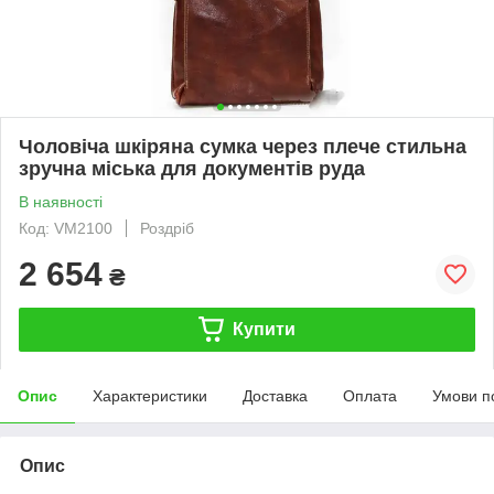
Чоловіча шкіряна сумка через плече стильна
зручна міська для документів руда
В наявності
Код: VM2100
Роздріб
2 654
₴
Купити
Опис
Характеристики
Доставка
Оплата
Умови п
Опис