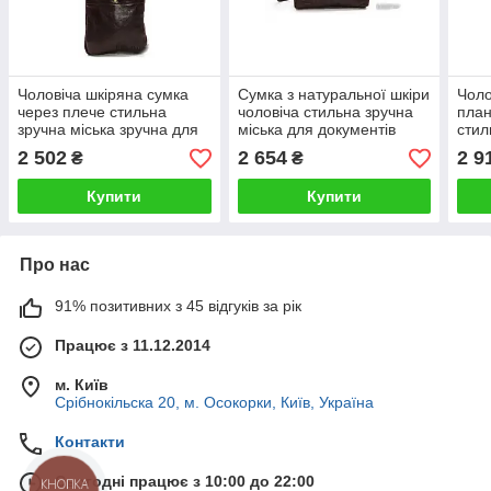
Чоловіча шкіряна сумка
Сумка з натуральної шкіри
Чоло
через плече стильна
чоловіча стильна зручна
план
зручна міська зручна для
міська для документів
стил
документів катана
через плече
зруч
2 502
2 654
2 9
₴
₴
Ката
Купити
Купити
Про нас
91% позитивних з 45 відгуків за рік
Працює з 11.12.2014
м. Київ
Срібнокільска 20, м. Осокорки, Київ, Україна
Контакти
Сьогодні працює з 10:00 до 22:00
КНОПКА