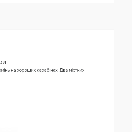
ри
емінь на хороших карабінах. Два містких