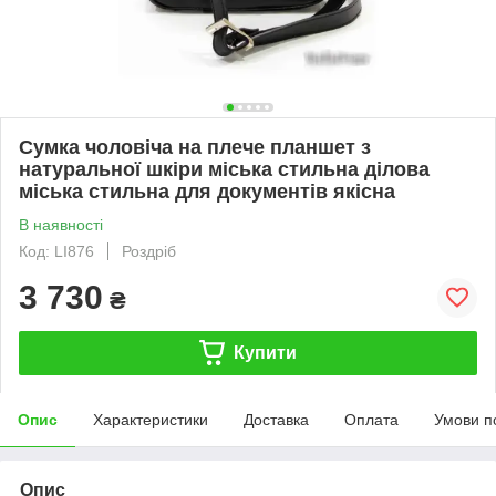
Сумка чоловіча на плече планшет з
натуральної шкіри міська стильна ділова
міська стильна для документів якісна
В наявності
Код: LI876
Роздріб
3 730
₴
Купити
Опис
Характеристики
Доставка
Оплата
Умови п
Опис