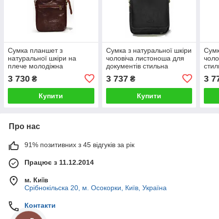
Сумка планшет з
Сумка з натуральної шкіри
Сумк
натуральної шкіри на
чоловіча листоноша для
чоло
плече молодіжна
документів стильна
стил
повсякденна повсякденна
повсякденне на плече
доку
3 730
3 737
3 7
₴
₴
для документів
Купити
Купити
Про нас
91% позитивних з 45 відгуків за рік
Працює з 11.12.2014
м. Київ
Срібнокільска 20, м. Осокорки, Київ, Україна
Контакти