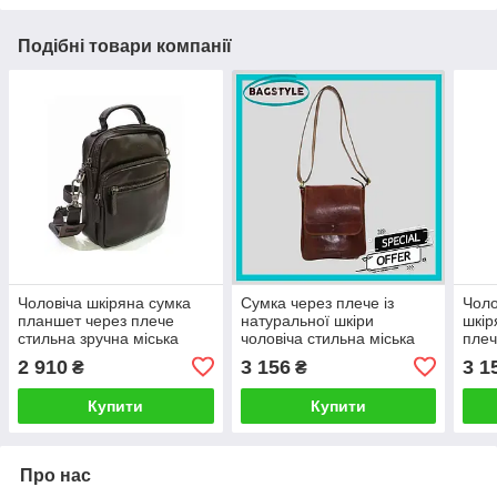
Подібні товари компанії
Чоловіча шкіряна сумка
Сумка через плече із
Чоло
планшет через плече
натуральної шкіри
шкір
стильна зручна міська
чоловіча стильна міська
плеч
зручна для документів
для документів
місь
2 910
3 156
3 1
₴
₴
Катана
ката
Купити
Купити
Про нас