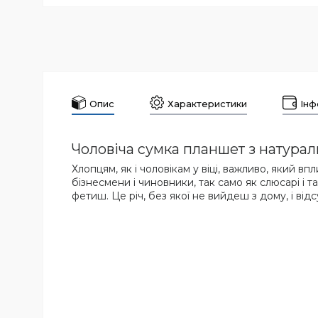
Опис
Характеристики
Інф
Чоловіча сумка планшет з натурал
Хлопцям, як і чоловікам у віці, важливо, який в
бізнесмени і чиновники, так само як слюсарі і 
фетиш. Це річ, без якої не вийдеш з дому, і ві