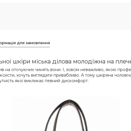
ормація для замовлення
ьної шкіри міська ділова молодіжна на плеч
плив на оточуючих чинять вони. І, зовсім неважливо, якою про
таксисти, хочуть виглядати привабливо. А тому шкіряна чолові
дсутність якої викликає певний дискомфорт.