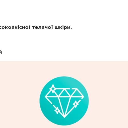
сокоякісної телячої шкіри.
й