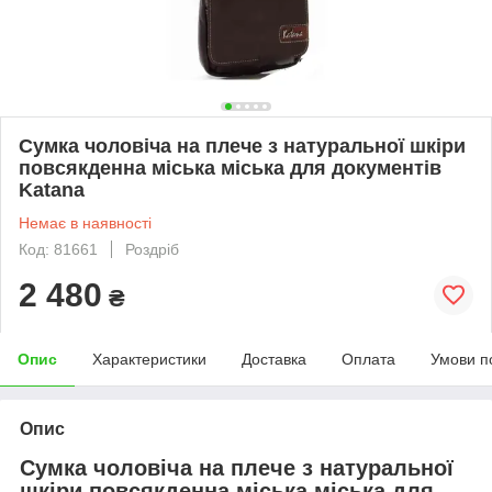
Сумка чоловіча на плече з натуральної шкіри
повсякденна міська міська для документів
Katana
Немає в наявності
Код: 81661
Роздріб
2 480
₴
Опис
Характеристики
Доставка
Оплата
Умови п
Опис
Сумка чоловіча на плече з натуральної
шкіри повсякденна міська міська для