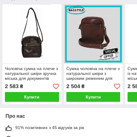
Чоловіча сумка на плече з
Сумка чоловіча на плече з
Сумк
натуральної шкіри зручна
натуральної шкіри з
із н
міська для документів
широким ременем для
місь
вертикальна
документів коричнева
синь
2 583
2 504
2 5
₴
₴
Купити
Купити
Про нас
91% позитивних з 45 відгуків за рік