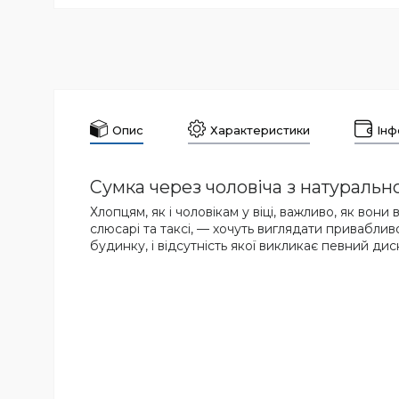
Опис
Характеристики
Інф
Сумка через чоловіча з натуральн
Хлопцям, як і чоловікам у віці, важливо, як вон
слюсарі та таксі, — хочуть виглядати приваблив
будинку, і відсутність якої викликає певний ди