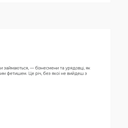
ни займаються, — бізнесмени та урядовці, як
ним фетишем. Це річ, без якої не вийдеш з