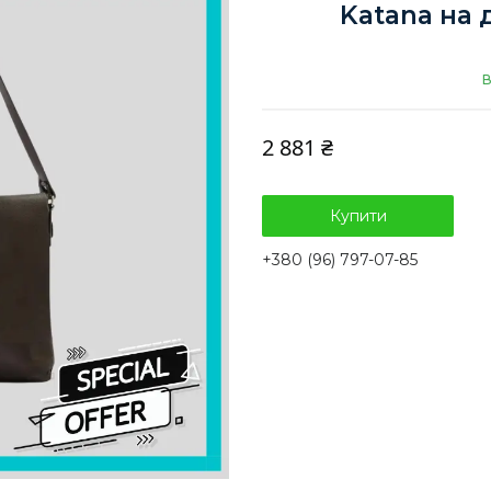
Katana на 
В
2 881 ₴
Купити
+380 (96) 797-07-85