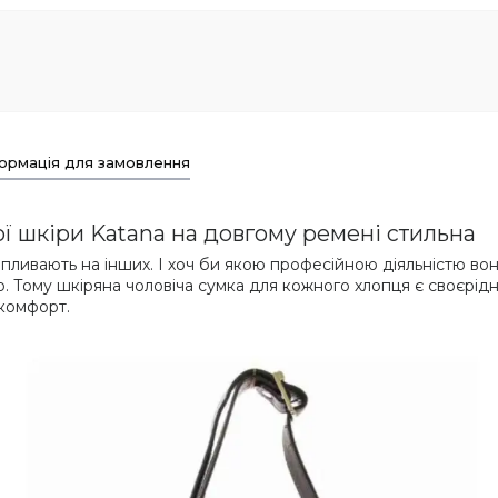
ормація для замовлення
ої шкіри Katana на довгому ремені стильна
и впливають на інших. І хоч би якою професійною діяльністю во
о. Тому шкіряна чоловіча сумка для кожного хлопця є своєрід
скомфорт.