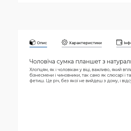
Опис
Характеристики
Інф
Чоловіча сумка планшет з натурал
Хлопцям, як і чоловікам у віці, важливо, який в
бізнесмени і чиновники, так само як слюсарі і 
фетиш. Це річ, без якої не вийдеш з дому, і ві