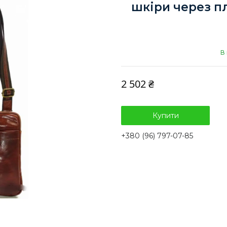
шкіри через п
В
2 502 ₴
Купити
+380 (96) 797-07-85