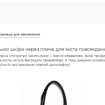
ормація для замовлення
ьної шкіри через плече для міста повсякде
плив на оточуючих чинять вони. І, зовсім неважливо, якою про
таксисти, хочуть виглядати привабливо. А тому шкіряна чолові
дсутність якої викликає певний дискомфорт.