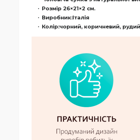
Розмір 26×21×2 см.
Виробник:Італія
Колір:чорний, коричневий, руди