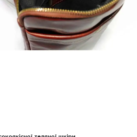
сокоякісної телячої шкіри.