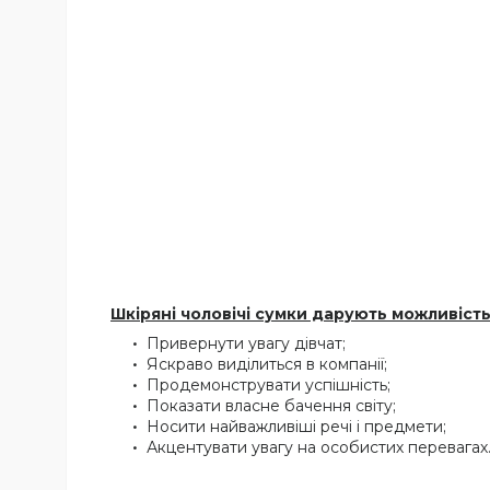
Шкіряні чоловічі сумки дарують можливість
Привернути увагу дівчат;
Яскраво виділиться в компанії;
Продемонструвати успішність;
Показати власне бачення світу;
Носити найважливіші речі і предмети;
Акцентувати увагу на особистих перевагах