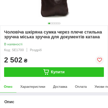
Чоловіча шкіряна сумка через плече стильна
зручна міська зручна для документів катана
В наявності
Код: SE1700
Роздріб
2 502
₴
Купити
Опис
Характеристики
Доставка
Оплата
Умови п
Опис