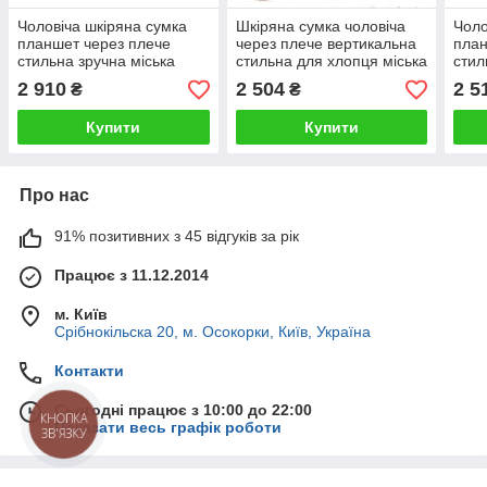
Чоловіча шкіряна сумка
Шкіряна сумка чоловіча
Чоло
планшет через плече
через плече вертикальна
план
стильна зручна міська
стильна для хлопця міська
стил
зручна для документів
для документів
доку
2 910
2 504
2 5
₴
₴
Катана
Купити
Купити
Про нас
91% позитивних з 45 відгуків за рік
Працює з 11.12.2014
м. Київ
Срібнокільска 20, м. Осокорки, Київ, Україна
Контакти
Сьогодні працює з 10:00 до 22:00
КНОПКА
Показати весь графік роботи
ЗВ'ЯЗКУ