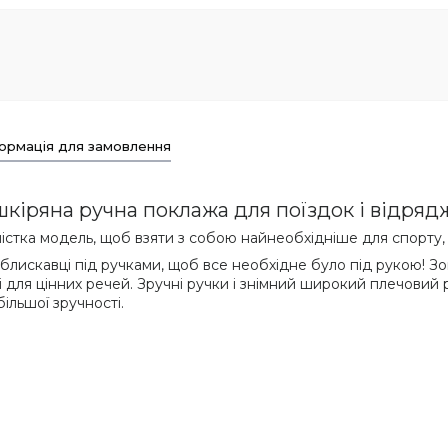
ормація для замовлення
шкіряна ручна поклажа для поїздок і відряд
істка модель, щоб взяти з собою найнеобхідніше для спорту, 
а блискавці під ручками, щоб все необхідне було під рукою! 
 для цінних речей. Зручні ручки і знімний широкий плечовий р
ільшої зручності.