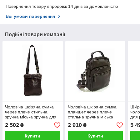
Повернення товару впродовж 14 днів за домовленістю
Всі умови повернення
Подібні товари компанії
Чоловіча шкіряна сумка
Чоловіча шкіряна сумка
Шкір
через плече стильна
планшет через плече
чоло
зручна міська зручна для
стильна зручна міська
для 
документів катана
зручна для документів
2 502
2 910
5 4
₴
₴
Катана
Купити
Купити