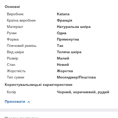
Основні
Виробник
Katana
Країна виробник
Франція
Матеріал
Натуральна шкіра
Ручки
Одна
Форма
Прямокутна
Плечовий ремінь
Так
Вид шкіри
Теляча шкіра
Розмір
Малий
Стан
Новий
Жорсткість
Жорстка
Тип сумки
Месенджер/Поштова
Користувальницькі характеристики
Колір
Чорний, коричневий, рудий
Приховати