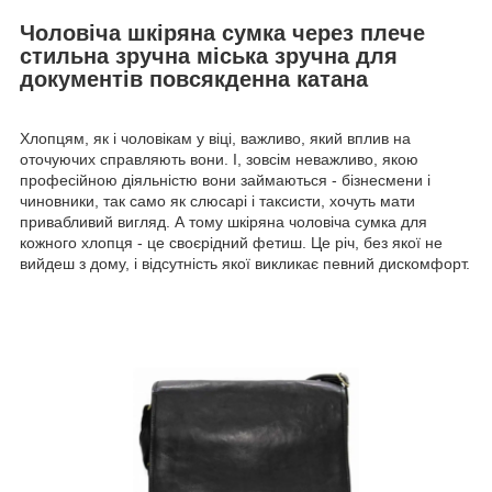
Чоловіча шкіряна сумка через плече
стильна зручна міська зручна для
документів повсякденна катана
Хлопцям, як і чоловікам у віці, важливо, який вплив на
оточуючих справляють вони. І, зовсім неважливо, якою
професійною діяльністю вони займаються - бізнесмени і
чиновники, так само як слюсарі і таксисти, хочуть мати
привабливий вигляд. А тому шкіряна чоловіча сумка для
кожного хлопця - це своєрідний фетиш. Це річ, без якої не
вийдеш з дому, і відсутність якої викликає певний дискомфорт.