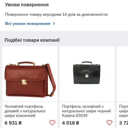
Умови повернення
Повернення товару впродовж 14 днів за домовленістю
Всі умови повернення
Подібні товари компанії
Чоловічий портфель
Портфель чоловічий з
Порт
діловий з натуральної
натуральної шкіри чорний
шкір
шкіри класичний
Katana 63039
кори
коричневий
6 931
4 018
3 7
₴
₴