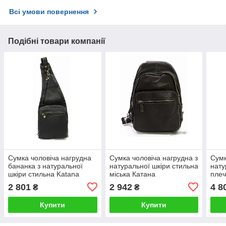
Всі умови повернення
Подібні товари компанії
Сумка чоловіча нагрудна
Сумка чоловіча нагрудна з
Сумк
бананка з натуральної
натуральної шкіри стильна
нату
шкіри стильна Katana
міська Катана
плеч
молодіжна
місь
2 801
2 942
4 8
₴
₴
Ката
Купити
Купити