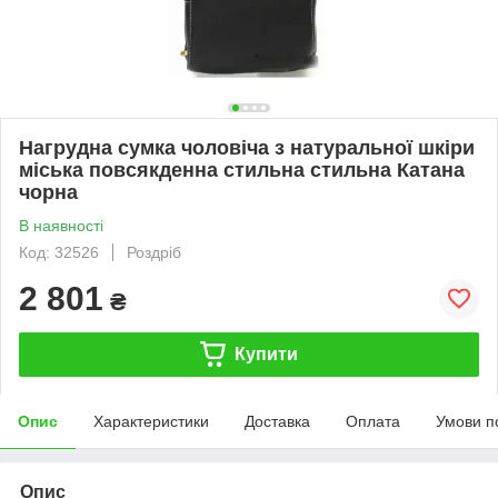
Нагрудна сумка чоловіча з натуральної шкіри
міська повсякденна стильна стильна Катана
чорна
В наявності
Код: 32526
Роздріб
2 801
₴
Купити
Опис
Характеристики
Доставка
Оплата
Умови п
Опис