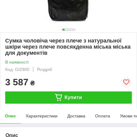
Сумка чоловіча через плече з натуральної
шкіри через плече повсякденна міська міська
для документів
В наявності
Код: GI2900
Роздріб
3 587
₴
Купити
Опис
Характеристики
Доставка
Оплата
Умови п
Опис