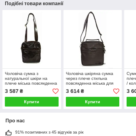
Подібні товари компанії
Чоловіча сумка з
Чоловіча шкіряна сумка
Сумк
натуральної шкіри на
через плече стильна
плеч
плече міська повсякденна
повсякденна міська для
/ ко
для документів чорна
документів Катана
25×
3 587
3 614
3 6
₴
₴
Купити
Купити
Про нас
91% позитивних з 45 відгуків за рік