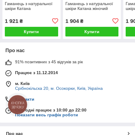
Гаманець з натуральної
Гаманець з натуральної
Гама
шкіри Катана
шкіри Катана жіночий
шкір
1 921
1 904
1 9
₴
₴
Купити
Купити
Про нас
91% позитивних з 45 відгуків за рік
Працює з 11.12.2014
м. Київ
Срібнокільска 20, м. Осокорки, Київ, Україна
Контакти
КНОПКА
ЗВ'ЯЗКУ
Сьогодні працює з 10:00 до 22:00
Показати весь графік роботи
Про нас