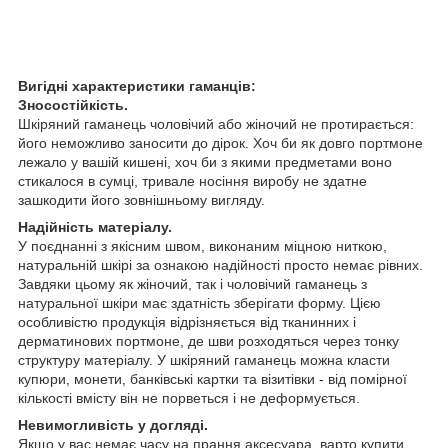
Вигідні характеристики гаманців:
Зносостійкість.
Шкіряний гаманець чоловічий або жіночий не протирається:
його неможливо заносити до дірок. Хоч би як довго портмоне
лежало у вашій кишені, хоч би з якими предметами воно
стикалося в сумці, тривале носіння виробу не здатне
зашкодити його зовнішньому вигляду.
Надійність матеріалу.
У поєднанні з якісним швом, виконаним міцною ниткою,
натуральній шкірі за ознакою надійності просто немає рівних.
Завдяки цьому як жіночий, так і чоловічий гаманець з
натуральної шкіри має здатність зберігати форму. Цією
особливістю продукція відрізняється від тканинних і
дерматинових портмоне, де шви розходяться через тонку
структуру матеріалу. У шкіряний гаманець можна класти
купюри, монети, банківські картки та візитівки - від помірної
кількості вмісту він не порветься і не деформується.
Невимогливість у догляді.
Якщо у вас немає часу на прання аксесуара, варто купити