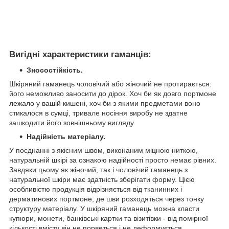
Вигідні характеристики гаманців:
Зносостійкість.
Шкіряний гаманець чоловічий або жіночий не протирається:
його неможливо заносити до дірок. Хоч би як довго портмоне
лежало у вашій кишені, хоч би з якими предметами воно
стикалося в сумці, тривале носіння виробу не здатне
зашкодити його зовнішньому вигляду.
Надійність матеріалу.
У поєднанні з якісним швом, виконаним міцною ниткою,
натуральній шкірі за ознакою надійності просто немає рівних.
Завдяки цьому як жіночий, так і чоловічий гаманець з
натуральної шкіри має здатність зберігати форму. Цією
особливістю продукція відрізняється від тканинних і
дерматинових портмоне, де шви розходяться через тонку
структуру матеріалу. У шкіряний гаманець можна класти
купюри, монети, банківські картки та візитівки - від помірної
кількості вмісту він не порветься і не деформується.