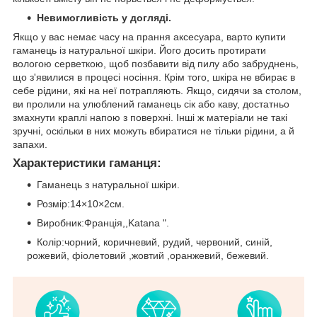
Невимогливість у догляді.
Якщо у вас немає часу на прання аксесуара, варто купити
гаманець із натуральної шкіри. Його досить протирати
вологою серветкою, щоб позбавити від пилу або забруднень,
що з'явилися в процесі носіння. Крім того, шкіра не вбирає в
себе рідини, які на неї потрапляють. Якщо, сидячи за столом,
ви пролили на улюблений гаманець сік або каву, достатньо
змахнути краплі напою з поверхні. Інші ж матеріали не такі
зручні, оскільки в них можуть вбиратися не тільки рідини, а й
запахи.
Характеристики гаманця:
Гаманець з натуральної шкіри.
Розмір:14×10×2см.
Виробник:Франція,,Katana ".
Колір:чорний, коричневий, рудий, червоний, синій,
рожевий, фіолетовий ,жовтий ,оранжевий, бежевий.