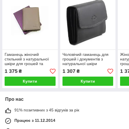
Гаманець жіночий
Чоловічий гаманець для
Жіно
стильний з натуральної
грошей і документів з
нату
шкіри для грошей та
натуральної шкіри
грош
кредиток зручний якісний
портмоне 11х8 см
стил
1 375
1 307
1 3
₴
₴
Katana
Купити
Купити
Про нас
91% позитивних з 45 відгуків за рік
Працює з 11.12.2014