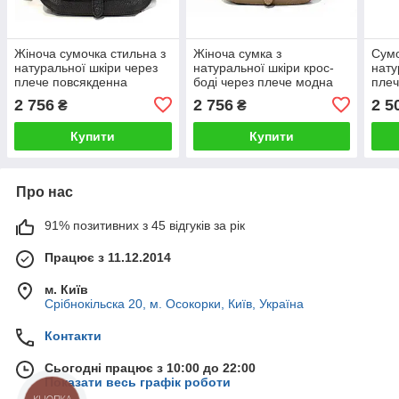
Жіноча сумочка стильна з
Жіноча сумка з
Сумо
натуральної шкіри через
натуральної шкіри крос-
нату
плече повсякденна
боді через плече модна
пле
повсякденна Katana
щоденна Katana
Kata
2 756
2 756
2 5
₴
₴
Купити
Купити
Про нас
91% позитивних з 45 відгуків за рік
Працює з 11.12.2014
м. Київ
Срібнокільска 20, м. Осокорки, Київ, Україна
Контакти
Сьогодні працює з 10:00 до 22:00
Показати весь графік роботи