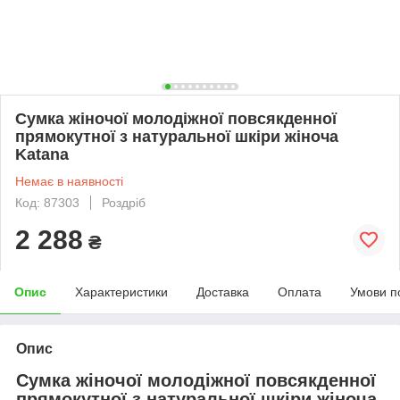
Сумка жіночої молодіжної повсякденної
прямокутної з натуральної шкіри жіноча
Katana
Немає в наявності
Код: 87303
Роздріб
2 288
₴
Опис
Характеристики
Доставка
Оплата
Умови п
Опис
Сумка жіночої молодіжної повсякденної
прямокутної з натуральної шкіри жіноча