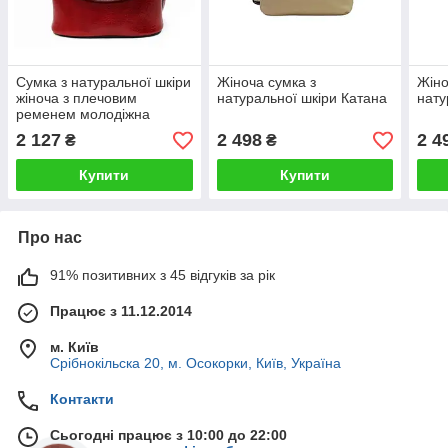
Сумка з натуральної шкіри
Жіноча сумка з
Жіно
жіноча з плечовим
натуральної шкіри Катана
нату
ременем молодіжна
Katana червона
2 127
2 498
2 4
₴
₴
Купити
Купити
Про нас
91% позитивних з 45 відгуків за рік
Працює з 11.12.2014
м. Київ
Срібнокільска 20, м. Осокорки, Київ, Україна
Контакти
Сьогодні працює з 10:00 до 22:00