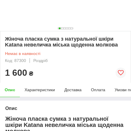
Жіноча пласка сумка з натуральної шкіри
Katana невеличка міська щоденна молкова
Немає в наявності
Код: 87300
Роздріб
1 600
₴
Опис
Характеристики
Доставка
Оплата
Умови п
Опис
Жіноча пласка сумка з натуральної
шкіри Katana невеличка міська щоденна
молкова