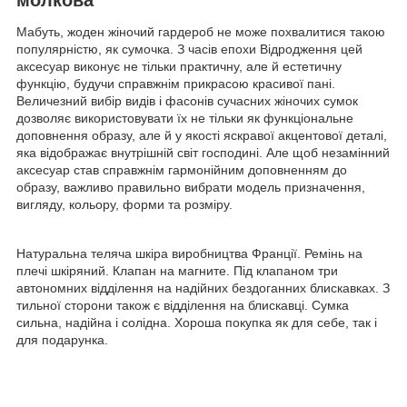
Мабуть, жоден жіночий гардероб не може похвалитися такою
популярністю, як сумочка. З часів епохи Відродження цей
аксесуар виконує не тільки практичну, але й естетичну
функцію, будучи справжнім прикрасою красивої пані.
Величезний вибір видів і фасонів сучасних жіночих сумок
дозволяє використовувати їх не тільки як функціональне
доповнення образу, але й у якості яскравої акцентової деталі,
яка відображає внутрішній світ господині. Але щоб незамінний
аксесуар став справжнім гармонійним доповненням до
образу, важливо правильно вибрати модель призначення,
вигляду, кольору, форми та розміру.
Натуральна теляча шкіра виробництва Франції. Ремінь на
плечі шкіряний. Клапан на магните. Під клапаном три
автономних відділення на надійних бездоганних блискавках. З
тильної сторони також є відділення на блискавці. Сумка
сильна, надійна і солідна. Хороша покупка як для себе, так і
для подарунка.