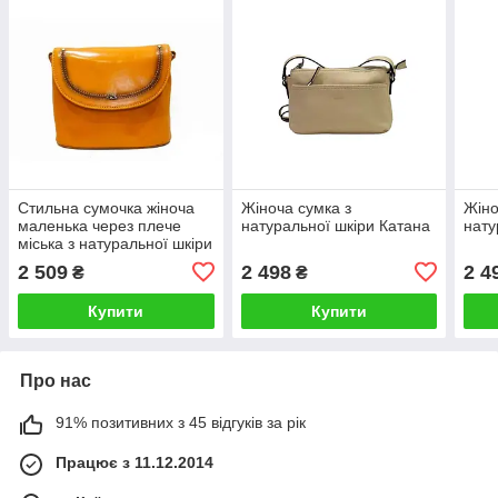
Стильна сумочка жіноча
Жіноча сумка з
Жіно
маленька через плече
натуральної шкіри Катана
нату
міська з натуральної шкіри
Katana
2 509
2 498
2 4
₴
₴
Купити
Купити
Про нас
91% позитивних з 45 відгуків за рік
Працює з 11.12.2014