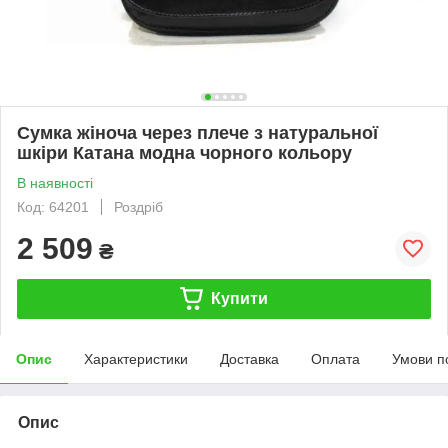
Сумка жіноча через плече з натуральної
шкіри Катана модна чорного кольору
В наявності
Код: 64201
Роздріб
2 509
₴
Купити
Опис
Характеристики
Доставка
Оплата
Умови п
Опис