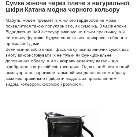
Сумка жіноча через плече з натуральної
шкіри Катана модна чорного кольору
Мабуть, жоден предмет із жіночого гардероба не може
похвалитися такою популярністю, як сумочка. З часів епохи
Відродження цей аксесуар виконує не тільки практичну, а й
естетичну функцію, будучи справжньою прикрасою вбрання
прекрасної дами.
Величезний вибір видів і фасонів сучасних жіночих сумок дає
змогу використовувати їх не тільки як функціональне
доповнення образу, а й як яскраву акцентну деталь, що
відображає внутрішній світ господині. Однак, щоб незамінний
аксесуар став справжнім гармонійним доповненням образу,
важливо правильно підібрати модель за призначенням,
видом, кольором, формою і розміром.