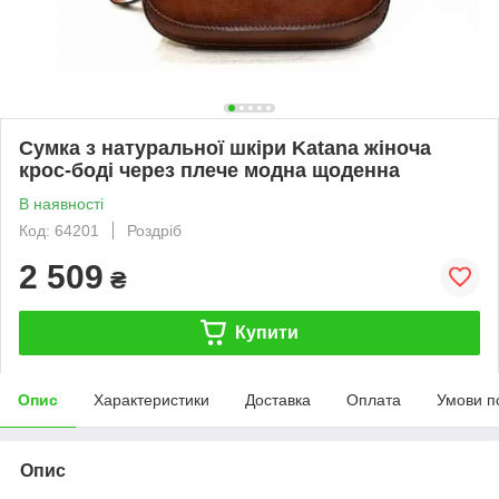
Сумка з натуральної шкіри Katana жіноча
крос-боді через плече модна щоденна
В наявності
Код: 64201
Роздріб
2 509
₴
Купити
Опис
Характеристики
Доставка
Оплата
Умови п
Опис