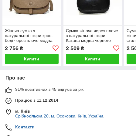
Жіноча сумка з
Сумка жіноча через плече
Сумк
натуральної шкіри крос-
з натуральної шкіри
жіно
боді через плече модна
Катана модна чорного
стил
щоденна Katana
кольору
2 756
2 509
2 5
₴
₴
Купити
Купити
Про нас
91% позитивних з 45 відгуків за рік
Працює з 11.12.2014
м. Київ
Срібнокільска 20, м. Осокорки, Київ, Україна
Контакти