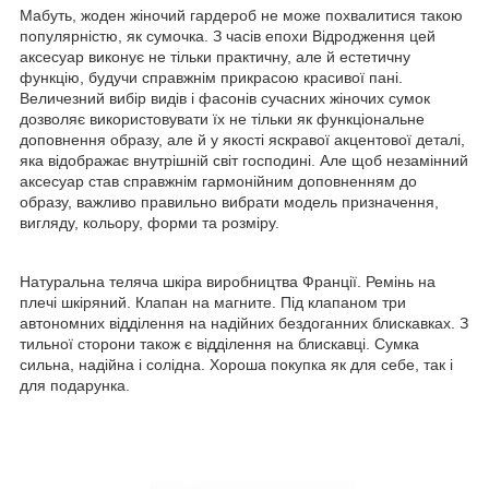
Мабуть, жоден жіночий гардероб не може похвалитися такою
популярністю, як сумочка. З часів епохи Відродження цей
аксесуар виконує не тільки практичну, але й естетичну
функцію, будучи справжнім прикрасою красивої пані.
Величезний вибір видів і фасонів сучасних жіночих сумок
дозволяє використовувати їх не тільки як функціональне
доповнення образу, але й у якості яскравої акцентової деталі,
яка відображає внутрішній світ господині. Але щоб незамінний
аксесуар став справжнім гармонійним доповненням до
образу, важливо правильно вибрати модель призначення,
вигляду, кольору, форми та розміру.
Натуральна теляча шкіра виробництва Франції. Ремінь на
плечі шкіряний. Клапан на магните. Під клапаном три
автономних відділення на надійних бездоганних блискавках. З
тильної сторони також є відділення на блискавці. Сумка
сильна, надійна і солідна. Хороша покупка як для себе, так і
для подарунка.