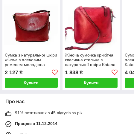
Сумка з натуральної шкіри
Жіноча сумочка крихітна
Сумо
жіноча з плечовим
класична стильна з
плеч
ременем молодіжна
натуральної шкіри Katana
Kata
Katana червона
черв
2 127
1 838
4 0
₴
₴
Купити
Купити
Про нас
91% позитивних з 45 відгуків за рік
Працює з 11.12.2014