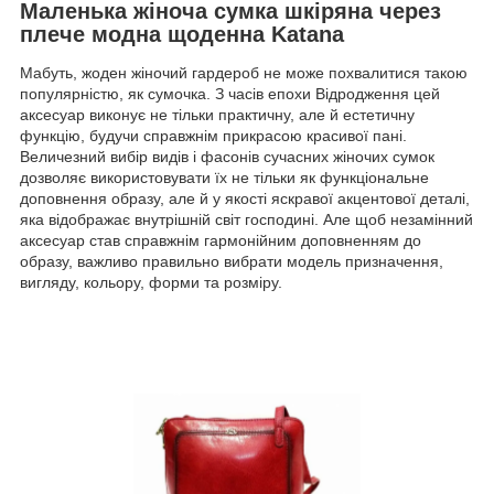
Маленька жіноча сумка шкіряна через
плече модна щоденна Katana
Мабуть, жоден жіночий гардероб не може похвалитися такою
популярністю, як сумочка. З часів епохи Відродження цей
аксесуар виконує не тільки практичну, але й естетичну
функцію, будучи справжнім прикрасою красивої пані.
Величезний вибір видів і фасонів сучасних жіночих сумок
дозволяє використовувати їх не тільки як функціональне
доповнення образу, але й у якості яскравої акцентової деталі,
яка відображає внутрішній світ господині. Але щоб незамінний
аксесуар став справжнім гармонійним доповненням до
образу, важливо правильно вибрати модель призначення,
вигляду, кольору, форми та розміру.