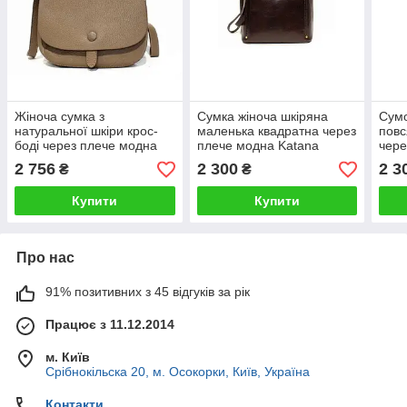
Жіноча сумка з
Сумка жіноча шкіряна
Сумо
натуральної шкіри крос-
маленька квадратна через
повс
боді через плече модна
плече модна Katana
чере
щоденна Katana
шкір
2 756
2 300
2 3
₴
₴
Купити
Купити
Про нас
91% позитивних з 45 відгуків за рік
Працює з 11.12.2014
м. Київ
Срібнокільска 20, м. Осокорки, Київ, Україна
Контакти