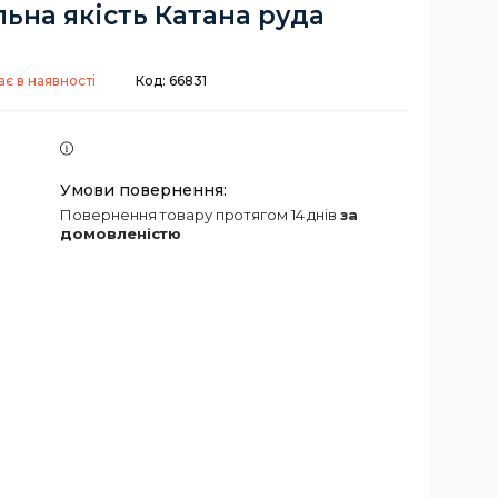
ьна якість Катана руда
є в наявності
Код:
66831
повернення товару протягом 14 днів
за
домовленістю