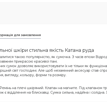
ормація для замовлення
льної шкіри стильна якість Катана руда
литися такою популярністю, як сумочка. З часів епохи Відро
равжнім прикрасою красивої пані.
чих сумок дозволяє використовувати їх не тільки як функціона
утрішній світ господині. Але щоб незамінний аксесуар став с
, вигляду, кольору, форми та розміру.
Ремінь на плечі шкіряний. Клапан на магните. Під клапаном т
 є відділення на блискавці. Сумка сильна, надійна і солідна.