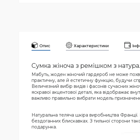
Опис
Характеристики
Інф
Сумка жіноча з ремішком з натура
Мабуть, жоден жіночий гардероб не може похва
практичну, але й естетичну функцію, будучи сп
Величезний вибір видів і фасонів сучасних жіно
яскравої акцентової деталі, яка відображає вн
важливо правильно вибрати модель призначення
Натуральна теляча шкіра виробництва Франції. 
бездоганних блискавках. З тильної сторони також
подарунка.