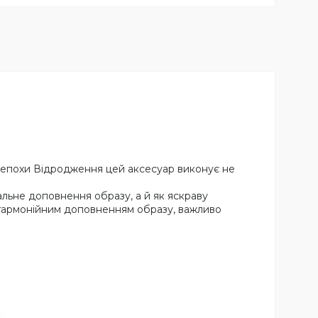
в епохи Відродження цей аксесуар виконує не
нальне доповнення образу, а й як яскраву
м гармонійним доповненням образу, важливо