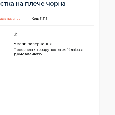
істка на плече чорна
ає в наявності
Код:
81513
повернення товару протягом 14 днів
за
домовленістю