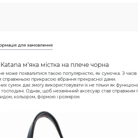
ормація для замовлення
 Katana м'яка містка на плече чорна
не може похвалитися такою популярністю, як сумочка. З часі
учи справжньою прикрасою вбрання прекрасної дами.
чих сумок дає змогу використовувати їх не тільки як функціо
іт господині. Однак, щоб незамінний аксесуар став справжні
идом, кольором, формою і розміром.