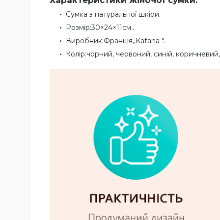
Характеристики жіночої сумки:
Сумка з натуральної шкіри.
Розмір:30×24×11см..
Виробник:Франція,,Katana ".
Колір:чорний, червоний, синій, коричневий