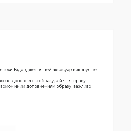
в епохи Відродження цей аксесуар виконує не
нальне доповнення образу, а й як яскраву
м гармонійним доповненням образу, важливо