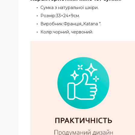
Сумка з натуральної шкіри.
Розмір:33×24×9см.
Виробник:Франція,,Katana ".
Колір:чорний, червоний.