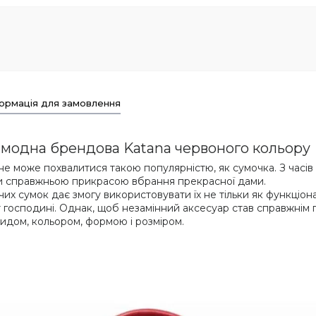
ормація для замовлення
и модна брендова Katana червоного кольору
не може похвалитися такою популярністю, як сумочка. З часі
учи справжньою прикрасою вбрання прекрасної дами.
чих сумок дає змогу використовувати їх не тільки як функціо
іт господині. Однак, щоб незамінний аксесуар став справжні
идом, кольором, формою і розміром.